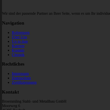
Wir sind der passende Partner an Ihrer Seite, wenn es um Ihr individue
Navigation
Referenzen
Über Uns
Up to date
Karriere
Kontakt
Chronik
Rechtliches
Impressum
Datenschutz
Zertifizierungen
Kontakt
Broemmling Stahl- und Metallbau GmbH
Moorweg 6