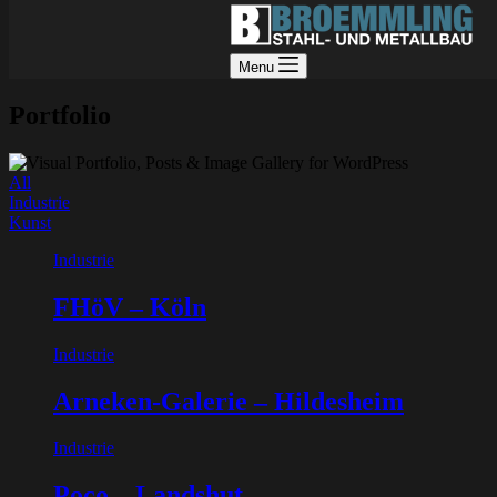
Menu
Portfolio
All
Industrie
Kunst
Industrie
FHöV – Köln
Industrie
Arneken-Galerie – Hildesheim
Industrie
Poco – Landshut