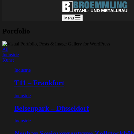
Menu
Portfolio
All
Industrie
Kunst
Industrie
T11 – Frankfurt
Industrie
Belsenpark – Düsseldorf
Industrie
Neubau Seniorenzentrum Zollstockhöf