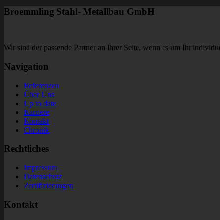
Broemmling Stahl- Metallbau GmbH
Wir sind der passende Partner an Ihrer Seite, wenn es um Ihr individue
Navigation
Referenzen
Über Uns
Up to date
Karriere
Kontakt
Chronik
Rechtliches
Impressum
Datenschutz
Zertifizierungen
Kontakt