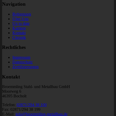
Navigation
Referenzen
Über Uns
Up to date
Karriere
Kontakt
Chronik
Rechtliches
Impressum
Datenschutz
Zertifizierungen
Kontakt
Broemmling Stahl- und Metallbau GmbH
Moorweg 6
46395 Bocholt
Telefon:
02871/294 38 100
Fax: 02871/294 38 199
E-Mail:
info@broemmling-metallbau.de