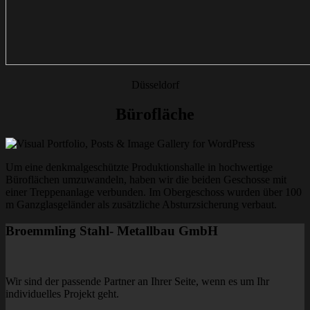
Düsseldorf
Bürofläche
Um eine denkmalgeschützte Produktionshalle in hochwertige
Büroflächen umzuwandeln, haben wir die beiden Geschosse mit
einer Treppenanlage verbunden. Im Obergeschoss wurden über 100
m Ganzglasgeländer als zusätzliche Absturzsicherung verbaut.
Broemmling Stahl- Metallbau GmbH
Wir sind der passende Partner an Ihrer Seite, wenn es um Ihr
individuelles Projekt geht.