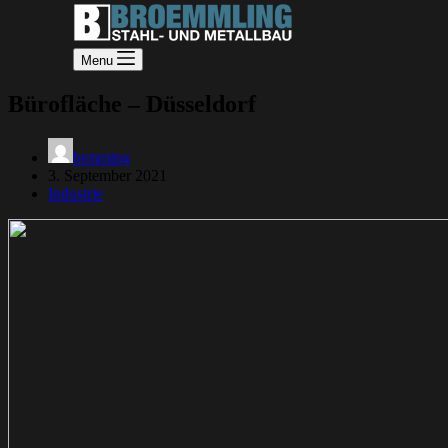
Menu
Bürofläche – Düsseldorf
brmmlng
3. September 2021
Industrie